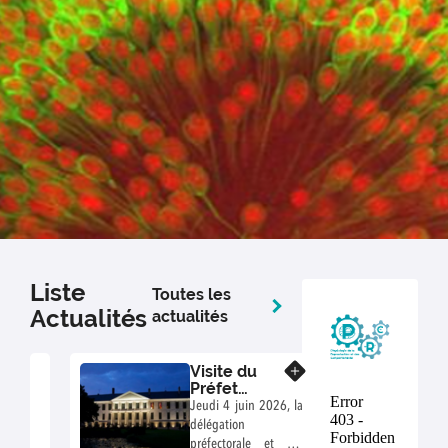
Liste
Toutes les
Actualités
actualités
Visite du
En savoir plus
Préfet
d’Indre-et-
Jeudi 4 juin 2026, la
Loire
délégation
Thomas
préfectorale et ses