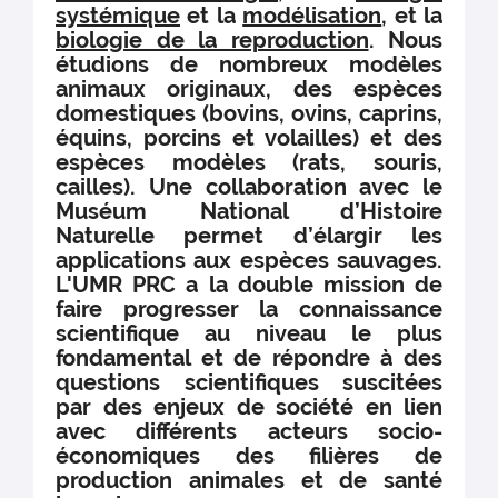
aux thésard.e.s
systémique
et la
modélisation
, et la
dirige le théâtre La
normale supérieure.
d’avoir des réponses à
reine Blanche à Paris
biologie de la reproduction
. Nous
leurs questions et
en 2015, puis à
étudions de nombreux modèles
d’ouvrir des
Avignon en 2019.
animaux originaux, des espèces
perspectives
Elle est actrice, et
concernant leur
domestiques (bovins, ovins, caprins,
autrice de plusieurs
avenir après la thèse.
équins, porcins et volailles) et des
pièces de théâtre,
espèces modèles (rats, souris,
dont la série "Les
cailles). Une collaboration avec le
fabuleuses" qui rend
justice à des femmes
Muséum National d’Histoire
scientifiques
Naturelle permet d’élargir les
d'exception, en
applications aux espèces sauvages.
retraçant leur destin
L'UMR PRC a la double mission de
contrarié, leur
faire progresser la connaissance
reconnaissance volée,
scientifique au niveau le plus
invisibilisées malgré
leurs découvertes
fondamental et de répondre à des
majeures, au profit de
questions scientifiques suscitées
leurs collègues
par des enjeux de société en lien
masculins. photos ©
avec différents acteurs socio-
Campo et Burckel - ©
économiques des filières de
INRAE
production animales et de santé