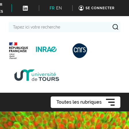
ER
FR
EN
SE CONNECTER
ÉS
Tapez
ici
votre
recherche
Toutes les rubriques