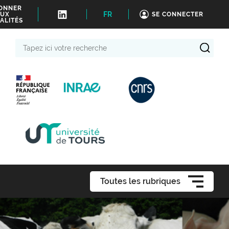
BONNER
FR
UX
SE CONNECTER
ALITÉS
Tapez
ici
votre
recherche
Toutes les rubriques