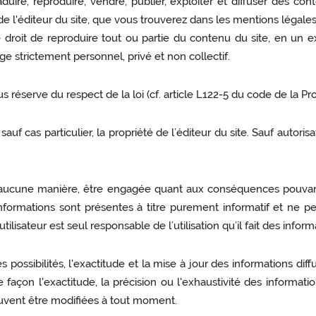
duire, reproduire, vendre, publier, exploiter et diffuser des cont
e de l'éditeur du site, que vous trouverez dans les mentions légales
r le droit de reproduire tout ou partie du contenu du site, en u
ge strictement personnel, privé et non collectif.
ous réserve du respect de la loi (cf. article L122-5 du code de la Pro
auf cas particulier, la propriété de l’éditeur du site. Sauf autoris
n aucune manière, être engagée quant aux conséquences pouvant ré
 informations sont présentes à titre purement informatif et ne
isateur est seul responsable de l’utilisation qu’il fait des informa
s possibilités, l'exactitude et la mise à jour des informations di
façon l'exactitude, la précision ou l'exhaustivité des informatio
euvent être modifiées à tout moment.