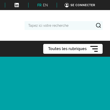
FR
EN
SE CONNECTER
Tapez
ici
votre
recherche
Toutes les rubriques