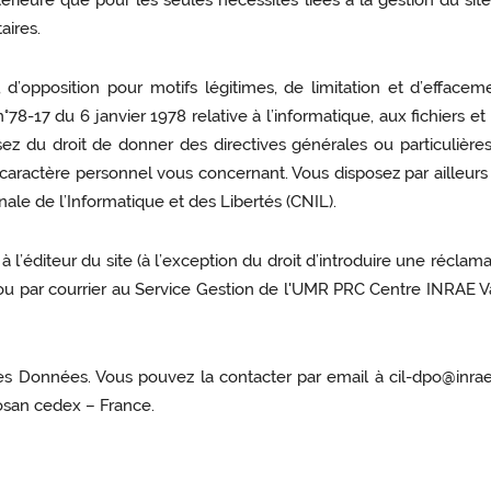
térieure que pour les seules nécessités liées à la gestion du si
aires.
on, d’opposition pour motifs légitimes, de limitation et d’effa
78-17 du 6 janvier 1978 relative à l’informatique, aux fichiers et 
 du droit de donner des directives générales ou particulières r
ractère personnel vous concernant. Vous disposez par ailleurs d
ale de l’Informatique et des Libertés (CNIL).
 l’éditeur du site (à l’exception du droit d’introduire une réclam
u par courrier au Service Gestion de l'UMR PRC Centre INRAE V
Données. Vous pouvez la contacter par email à cil-dpo@inrae.
osan cedex – France.